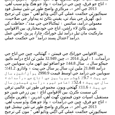
۾ اناج جو فرق، چين جي درآمدات ۾ واڌ جو هڪ وڏو سبب آهي.
2013 جي آخر ۾، مرڪزي واضح طور تي نئين نيشنل فوڊ
سيڪيورٽي حڪمت عملي کي اڳتي وڌايو آهي " مون کي ترجيح
ڏيو، گھربل جي بنياد تي، يقيني بڻائڻ ته پيداوار جي صلاحيت،
معمولي درآمد، سائنس ۽ ٽيڪنالاجي جي مدد"، حفاظت کي
يقيني بڻائڻ لاء راشن، اناج جي خودمختاري. بين الاقوامي
مارڪيٽ مان تيل درآمد ٿيل خوراڪ، چارا، پر پڻ. خاص عمل
درآمد"اعتدال پسند درآمد" جي حڪمت عملي.
بين الاقوامي خوراڪ جي قيمتن ۾ گھٽتائي، چين جي اناج جي
درآمدات. 1 - اپريل 2014 ۾، چين 32.949 ملين ٽن اناج درآمد ڪيو،
جيڪو سال بہ سال 44.8٪ جو اضافو ٿيو، انھن مان، سويابين جي
درآمد 21.848 ملين ٽن، سال پر سال جي ڀيٽ ۾ واڌارو. 41.2٪؛
سويابين جي درآمد جي اوسط قيمت 2990.9 يوآن / ٽين، سال
جي ڀيٽ ۾ 9.7٪ گهٽ، سويابين جي اناج جي درآمدات ۾
سال جي ڀيٽ ۾ 52.4٪ اضافو ٿيو، درآمدي قيمتون سال
جي ڀيٽ ۾ 11.6٪ گهٽجي ويون. مجموعي طور تي عالمي ترقي
کي سست ڪرڻ، بين الاقوامي اناج ۽ ٻين زرعي شين جو
مستقبل، اسپاٽ جون قيمتون گهٽ آهن، اندرين ۽ ٻاهرين ملڪن
۾ اناج جو فرق، چين جي درآمدات ۾ واڌ جو هڪ وڏو سبب آهي.
2013 جي آخر ۾، مرڪزي واضح طور تي نئين نيشنل فوڊ
سيڪيورٽي حڪمت عملي کي اڳتي وڌايو آهي " مون کي ترجيح