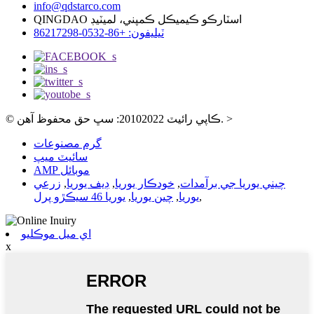
info@qdstarco.com
QINGDAO اسٽارڪو ڪيميڪل ڪمپني، لميٽيڊ
ٽيليفون: +86-0532-86217298
>
© ڪاپي رائيٽ 20102022: سڀ حق محفوظ آهن.
گرم مصنوعات
سائيٽ ميپ
AMP موبائل
چيني يوريا جي برآمدات
,
خودڪار يوريا
,
ڊيف يوريا
,
زرعي
,
يوريا
,
چين يوريا
,
يوريا 46 سيڪڙو پرل
اي ميل موڪليو
x