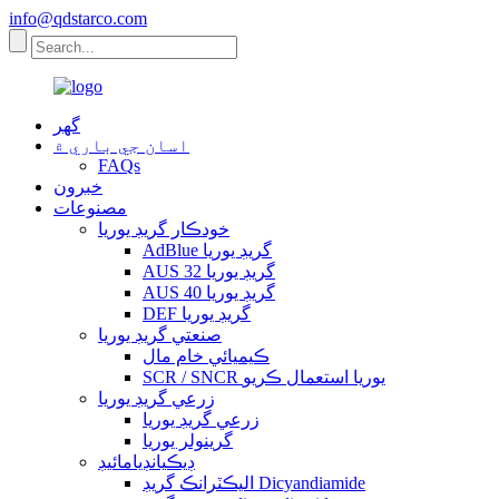
info@qdstarco.com
گهر
اسان جي باري ۾
FAQs
خبرون
مصنوعات
خودڪار گريڊ يوريا
AdBlue گريڊ يوريا
AUS 32 گريڊ يوريا
AUS 40 گريڊ يوريا
DEF گريڊ يوريا
صنعتي گريڊ يوريا
ڪيميائي خام مال
SCR / SNCR يوريا استعمال ڪريو
زرعي گريڊ يوريا
زرعي گريڊ يوريا
گرينولر يوريا
ڊيڪيانڊيامائيڊ
اليڪٽرانڪ گريڊ Dicyandiamide