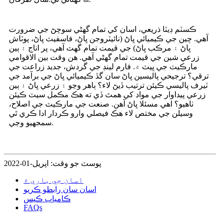
ڪسٽم ڊيٽا ذريعي، اسان کي تمام گهڻي سوچڻ جي ضرورت
آهي. چين جي ڪيميائي ڀاڻ (نائيٽروجن ڀاڻ، فاسفيٽ ڀاڻ، پوٽاش
ڀاڻ ۽ مرڪب ڀاڻ) جي قيمت تمام گهٽ آهي، پر اناج ۽ ٻين
زرعي شين جي قيمت تمام گهڻي آهي. هن وقت بين الاقوامي
مارڪيٽ جي ڀيٽ ۾. فارم لينڊ جي گردش، جديد زراعت جي
ترقي؟ ترجيحي پاليسين ڀاڻ سان گڏ ڪيميائي ڀاڻ جي برآمد جي
ٽيرف پاليسي ڪيئن ترتيب ڏيڻ لاء؟ ٻاهر وڃو ۽ زرعي ڀاڻ ۽ ٻين
زرعي پيداوار جي مواد کي همٿ ڏي ته هڪ مڪمل سيٽ ڪيئن
ٺاهيو؟ اهي مسئلا ڀاڻ آهن. صنعت جي مارڪيٽ جي اصلاح،
وسيلن جي مختص لاء هڪ فيصلي وارو ڪردار ادا ڪري ٿي
سمجهيو وڃي.
پوسٽ جو وقت: اپريل-01-2022
اسان جي باري ۾
اسان سان رابطو ڪريو
ڪامياب ڪيس
FAQs