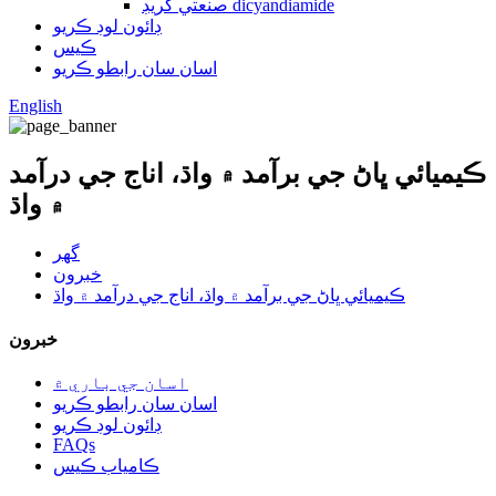
صنعتي گريڊ dicyandiamide
ڊائون لوڊ ڪريو
ڪيس
اسان سان رابطو ڪريو
English
ڪيميائي ڀاڻ جي برآمد ۾ واڌ، اناج جي درآمد
۾ واڌ
گهر
خبرون
ڪيميائي ڀاڻ جي برآمد ۾ واڌ، اناج جي درآمد ۾ واڌ
خبرون
اسان جي باري ۾
اسان سان رابطو ڪريو
ڊائون لوڊ ڪريو
FAQs
ڪامياب ڪيس