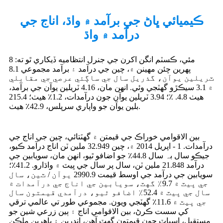
ڪيميائي ڀاڻ جي برآمد ۾ واڌ، اناج جي
درآمد ۾ واڌ
8 مئي، ڪسٽم انگن اکرن جي جنرل انتظاميه ڏيکاري ٿو ته:
پهرين چئن مهينن ۾، چين جي درآمد ۽ برآمد مجموعي 8.1
ٽريلين يوآن، گذريل سال جي ساڳئي عرصي جي مقابلي
۾ 3.1 سيڪڙو گهٽجي وئي. انهن مان، 4.16 ٽريلين يوآن جي برآمد،
هيٺ 4.8. ٪؛ 3.94 ٽريلين يوآن جون درآمدات، 1.2٪ هيٺ؛ 215.4
بلين يوآن جو واپاري سرپلس، 42.9٪ هيٺ.
بين الاقوامي خوراڪ جي قيمتن ۾ گھٽتائي، چين جي اناج جي
درآمدات. 1 - اپريل 2014 ۾، چين 32.949 ملين ٽن اناج درآمد ڪيو،
جيڪو سال بہ سال 44.8٪ جو اضافو ٿيو، انھن مان، سويابين جي
درآمد 21.848 ملين ٽن، سال پر سال جي ڀيٽ ۾ واڌارو. 41.2٪؛
سويابين جي درآمد جي اوسط قيمت 2990.9 يوآن / ٽين، سال
جي ڀيٽ ۾ 9.7٪ گهٽ، سويابين جي اناج جي درآمدات ۾
سال جي ڀيٽ ۾ 52.4٪ اضافو ٿيو، درآمدي قيمتون سال
جي ڀيٽ ۾ 11.6٪ گهٽجي ويون. مجموعي طور تي عالمي ترقي
کي سست ڪرڻ، بين الاقوامي اناج ۽ ٻين زرعي شين جو
مستقبل، اسپاٽ جون قيمتون گهٽ آهن، اندرين ۽ ٻاهرين ملڪن