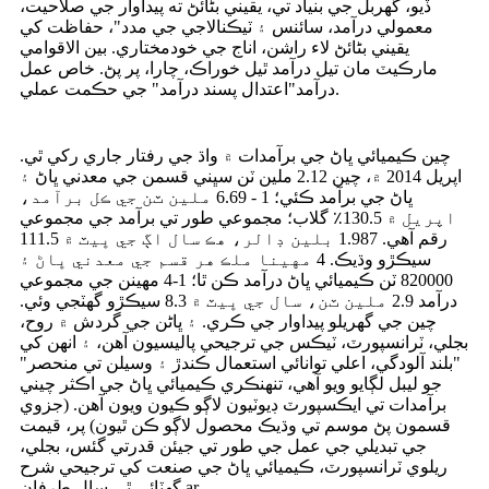
ڏيو، گھربل جي بنياد تي، يقيني بڻائڻ ته پيداوار جي صلاحيت،
معمولي درآمد، سائنس ۽ ٽيڪنالاجي جي مدد"، حفاظت کي
يقيني بڻائڻ لاء راشن، اناج جي خودمختاري. بين الاقوامي
مارڪيٽ مان تيل درآمد ٿيل خوراڪ، چارا، پر پڻ. خاص عمل
درآمد"اعتدال پسند درآمد" جي حڪمت عملي.
چين ڪيميائي ڀاڻ جي برآمدات ۾ واڌ جي رفتار جاري رکي ٿي.
اپريل 2014 ۾، چين 2.12 ملين ٽن سڀني قسمن جي معدني ڀاڻ ۽
ڀاڻ جي برآمد ڪئي؛ 1 - 6.69 ملين ٽن جي ڪل برآمد،
اپريل ۾ 130.5٪ گلاب؛ مجموعي طور تي برآمد جي مجموعي
رقم آهي. 1.987 بلين ڊالر، هڪ سال اڳ جي ڀيٽ ۾ 111.5
سيڪڙو وڌيڪ. 4 مهينا ملڪ هر قسم جي معدني ڀاڻ ۽
820000 ٽن ڪيميائي ڀاڻ درآمد ڪن ٿا؛ 1-4 مهينن جي مجموعي
درآمد 2.9 ملين ٽن، سال جي ڀيٽ ۾ 8.3 سيڪڙو گهٽجي وئي.
چين جي گهريلو پيداوار جي ڪري. ۽ ڀاڻن جي گردش ۾ روح،
بجلي، ٽرانسپورٽ، ٽيڪس جي ترجيحي پاليسيون آهن، ۽ انهن کي
"بلند آلودگي، اعلي توانائي استعمال ڪندڙ ۽ وسيلن تي منحصر"
جو ليبل لڳايو ويو آهي، تنهنڪري ڪيميائي ڀاڻ جي اڪثر چيني
برآمدات تي ايڪسپورٽ ڊيوٽيون لاڳو ڪيون ويون آهن. (جزوي
قسمون پڻ موسم تي وڌيڪ محصول لاڳو ڪن ٿيون) پر، قيمت
جي تبديلي جي عمل جي طور تي جيئن قدرتي گئس، بجلي،
ريلوي ٽرانسپورٽ، ڪيميائي ڀاڻ جي صنعت کي ترجيحي شرح
گھٽائي ٿي.سال طرفان ar.