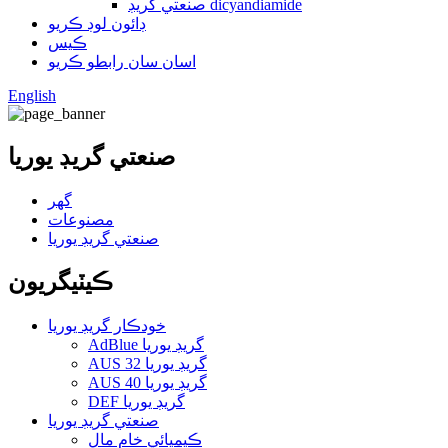
صنعتي گريڊ dicyandiamide
ڊائون لوڊ ڪريو
ڪيس
اسان سان رابطو ڪريو
English
صنعتي گريڊ يوريا
گهر
مصنوعات
صنعتي گريڊ يوريا
ڪيٽيگريون
خودڪار گريڊ يوريا
AdBlue گريڊ يوريا
AUS 32 گريڊ يوريا
AUS 40 گريڊ يوريا
DEF گريڊ يوريا
صنعتي گريڊ يوريا
ڪيميائي خام مال