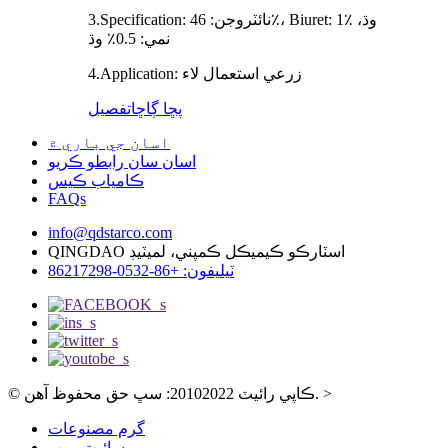
3.Specification: نائٽروجن: 46٪، Biuret: 1٪ وڌ،
نمي: 0.5٪ وڌ
4.Application: زرعي استعمال لاء
پڇا ڳاڇا
تفصيل
اسان جي باري ۾
اسان سان رابطو ڪريو
ڪامياب ڪيس
FAQs
info@qdstarco.com
QINGDAO اسٽارڪو ڪيميڪل ڪمپني، لميٽيڊ
ٽيليفون: +86-0532-86217298
>
© ڪاپي رائيٽ 20102022: سڀ حق محفوظ آهن.
گرم مصنوعات
سائيٽ ميپ