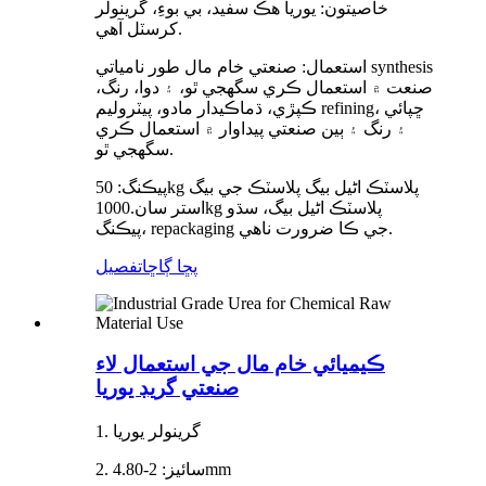
خاصيتون: يوريا هڪ سفيد، بي بوءِ، گرينولر
کرسٽل آهي.
استعمال: صنعتي خام مال طور نامياتي synthesis
صنعت ۾ استعمال ڪري سگهجي ٿو، ۽ دوا، رنگ،
ڪپڙي، ڌماڪيدار مادو، پيٽروليم refining، ڇپائي
۽ رنگ ۽ ٻين صنعتي پيداوار ۾ استعمال ڪري
سگهجي ٿو.
پيڪنگ: 50kg پلاسٽڪ اڻيل بيگ پلاسٽڪ جي بيگ
استر سان.1000kg پلاسٽڪ اڻيل بيگ، سڌو
پيڪنگ، repackaging جي ڪا ضرورت ناهي.
پڇا ڳاڇا
تفصيل
ڪيميائي خام مال جي استعمال لاء
صنعتي گريڊ يوريا
1. گرينولر يوريا
2. سائيز: 2-4.80mm