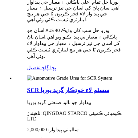
يوريا حل تمام اعلي پاڪائي ۽ معيار جي پيداوار
آهي.اسان پاڻ کي اسان جي تيز ترسيل ۽ معيار
جي پيداوار لاء فخر ڪريون ٿا جتي هر بيچ
ليبارٽري ٽيسٽ ڪئي وئي آهي.
اسان جو AUS 40 يوريا حل سڀ کان وڌيڪ
پاڪائي ۽ معيار تي پيدا ڪيو ويو آهي.اسان پاڻ
کي اسان جي تيز ترسيل ۽ معيار جي پيداوار لاء
فخر ڪريون ٿا جتي هر بيچ ليبارٽري ٽيسٽ ڪئي
وئي آهي.
پڇا ڳاڇا
تفصيل
SCR سسٽم لاء خودڪار گريڊ يوريا
پيداوار جو نالو: صنعتي گريڊ يوريا
ٺاھيندڙ: QINGDAO STARCO ڪيميائي ڪمپني،
LTD
سالياني پيداوار: 2,000,000