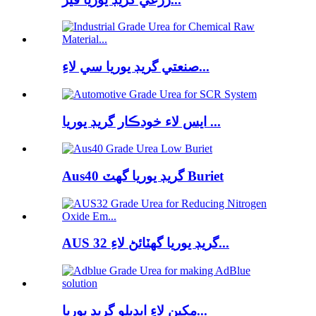
صنعتي گريڊ يوريا سي لاءِ...
ايس لاء خودڪار گريڊ يوريا ...
Aus40 گريڊ يوريا گھٽ Buriet
AUS 32 گريڊ يوريا گھٽائڻ لاءِ...
مکين لاءِ ايڊبلو گريڊ يوريا...