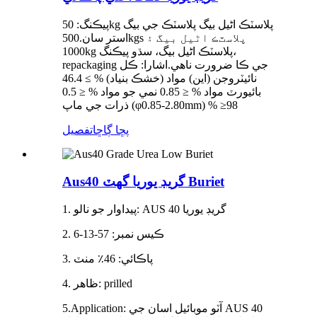
پيڪنگ: 50kg پلاسٽڪ اڻيل بيگ پلاسٽڪ جي بيگ
استر سان.500kgs پلاسٽڪ اڻيل بيگ ۽
1000kg پلاسٽڪ اڻيل بيگ، سڌو پيڪنگ،
repackaging جي ڪا ضرورت ناهي.اشارا: ڪل
نائيٽروجن (اين) مواد (خشڪ بنياد) % ≥ 46.4
بائيورٽ مواد % ≤ 0.85 نمي جو مواد % ≤ 0.5
ذرات جي ماپ (φ0.85-2.80mm) % ≥98
پڇا ڳاڇا
تفصيل
Aus40 گريڊ يوريا گھٽ Buriet
1. پيداوار جو نالو: AUS 40 گريڊ يوريا
2. ڪيس نمبر: 57-13-6
3. پاڪائي: 46٪ منٽ
4. ظاهر: prilled
5.Application: آٽو موبائيل اسان جي AUS 40