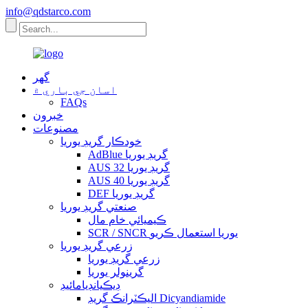
info@qdstarco.com
گهر
اسان جي باري ۾
FAQs
خبرون
مصنوعات
خودڪار گريڊ يوريا
AdBlue گريڊ يوريا
AUS 32 گريڊ يوريا
AUS 40 گريڊ يوريا
DEF گريڊ يوريا
صنعتي گريڊ يوريا
ڪيميائي خام مال
SCR / SNCR يوريا استعمال ڪريو
زرعي گريڊ يوريا
زرعي گريڊ يوريا
گرينولر يوريا
ڊيڪيانڊيامائيڊ
اليڪٽرانڪ گريڊ Dicyandiamide