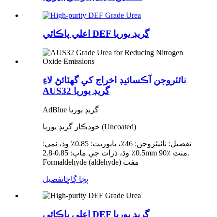
اعلي پاڪائي DEF گريڊ يوريا
نائٽروجن آڪسائيڊ اخراج کي گهٽائڻ لاءِ
AUS32 گريڊ يوريا
AdBlue گريڊ يوريا
خودڪار گريڊ يوريا (Uncoated)
تفصيل: نائيٽروجن: 46٪، بايوريٽ: 0.85٪ وڌ، نمي:
0.5٪ وڌ، ذرات جي ماپ: 0.85-2.8mm 90٪ منٽ.
Formaldehyde (aldehyde) مفت
پڇا ڳاڇا
تفصيل
اعلي پاڪائي DEF گريڊ يوريا