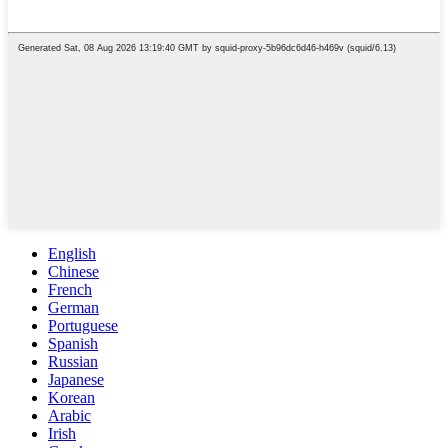
English
Chinese
French
German
Portuguese
Spanish
Russian
Japanese
Korean
Arabic
Irish