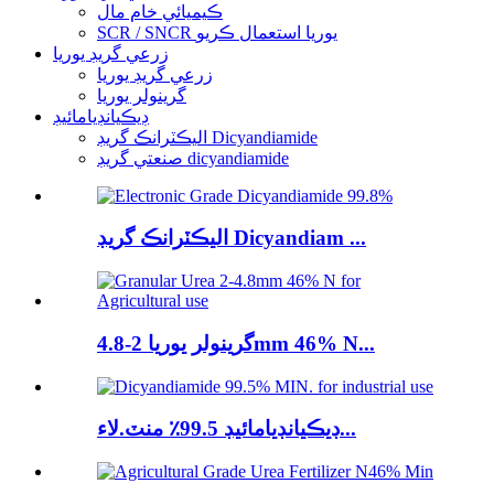
ڪيميائي خام مال
SCR / SNCR يوريا استعمال ڪريو
زرعي گريڊ يوريا
زرعي گريڊ يوريا
گرينولر يوريا
ڊيڪيانڊيامائيڊ
اليڪٽرانڪ گريڊ Dicyandiamide
صنعتي گريڊ dicyandiamide
اليڪٽرانڪ گريڊ Dicyandiam ...
گرينولر يوريا 2-4.8mm 46% N...
ڊيڪيانڊيامائيڊ 99.5٪ منٽ.لاء...