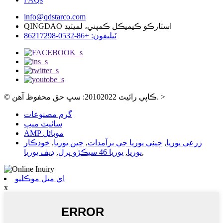
info@qdstarco.com
QINGDAO اسٽارڪو ڪيميڪل ڪمپني، لميٽيڊ
ٽيليفون: +86-0532-86217298
>
© ڪاپي رائيٽ 20102022: سڀ حق محفوظ آهن.
گرم مصنوعات
سائيٽ ميپ
AMP موبائل
زرعي يوريا
,
چيني يوريا جي برآمدات
,
چين يوريا
,
خودڪار
,
يوريا
,
يوريا 46 سيڪڙو پرل
,
ڊيف يوريا
اي ميل موڪليو
x