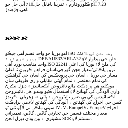
ڪلوروفارم ۾ تقريبا ناقابل حل.10٪ آبي حل جو pH 7.23
آهي.چڙهندڙ.
ڇو چونڊيو
اهو يوريا جو واحد قسم آهي جيڪو ISO 22241 وضاحتن کي
پورو ڪري ٿو ۽ DEF/AUS32/ARLA32 حلن جي پيداوار لاءِ
واحد مناسب يوريا آهي.ISO 22241 کي ملڻ لاءِ يوريا کي اعليٰ
ترين پاڪائي/معيار هجڻ گهرجي.اسان فراهم ڪريون ٿا اعليٰ
معيار جي يوريا ۽ اسان جي پروڊڪٽس کي اسان جي گراهڪن
کي تمام مختصر ۽ تمام گهڻي مقابلي واري طريقي سان
موڪليو.هي پراڊڪٽ مائع نائٽروجن آڪسائيڊز ۾ ڊيزل نڪرڻ
واري آلودگي کي گهٽائڻ لاءِ استعمال ڪيو ويندو آهي، نائيٽروجن
آڪسائيڊس کي بي ضرر نائيٽروجن ۽ پاڻي ۾، ​​زهريلي نڪرندڙ
گيس جي اخراج کي گهٽائڻ ۽ آلودگي کي گهٽائڻ لاءِ.هي پراڊڪٽ
سڀني ملڪن تي لاڳو ٿئي ٿو IV، V، EuropeIV، EuropeV اخراج
معيار مختلف قسمن جي تجارتي گاڏين، گاڏين، تعميراتي
مشينري ۽ ٻين وڏي ڊيزل انجڻ SCR سسٽم لاءِ.