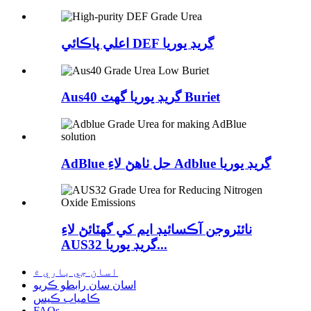
اعلي پاڪائي DEF گريڊ يوريا
Aus40 گريڊ يوريا گھٽ Buriet
AdBlue حل ٺاهڻ لاءِ Adblue گريڊ يوريا
نائٽروجن آڪسائيڊ ايم کي گهٽائڻ لاءِ
AUS32 گريڊ يوريا...
اسان جي باري ۾
اسان سان رابطو ڪريو
ڪامياب ڪيس
FAQs