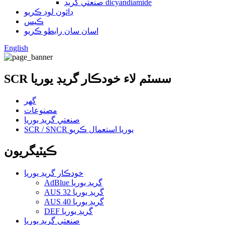
صنعتي گريڊ dicyandiamide
ڊائون لوڊ ڪريو
ڪيس
اسان سان رابطو ڪريو
English
SCR سسٽم لاء خودڪار گريڊ يوريا
گهر
مصنوعات
صنعتي گريڊ يوريا
SCR / SNCR يوريا استعمال ڪريو
ڪيٽيگريون
خودڪار گريڊ يوريا
AdBlue گريڊ يوريا
AUS 32 گريڊ يوريا
AUS 40 گريڊ يوريا
DEF گريڊ يوريا
صنعتي گريڊ يوريا