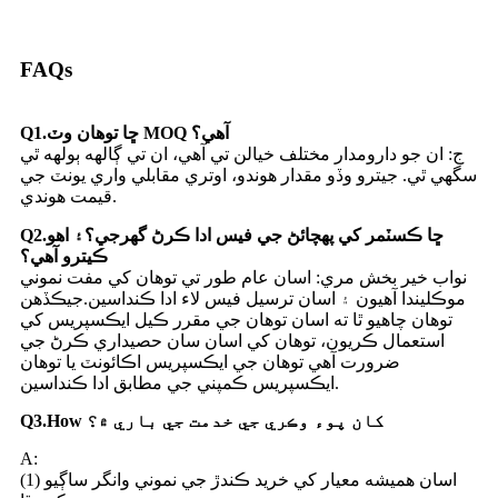
FAQs
Q1.ڇا توهان وٽ MOQ آهي؟
ج: ان جو دارومدار مختلف خيالن تي آهي، ان تي ڳالهه ٻولهه ٿي
سگهي ٿي. جيترو وڏو مقدار هوندو، اوتري مقابلي واري يونٽ جي
قيمت هوندي.
Q2.ڇا ڪسٽمر کي پهچائڻ جي فيس ادا ڪرڻ گهرجي؟۽ اهو
ڪيترو آهي؟
نواب خير بخش مري: اسان عام طور تي توهان کي مفت نموني
موڪليندا آهيون ۽ اسان ترسيل فيس لاء ادا ڪنداسين.جيڪڏهن
توهان چاهيو ٿا ته اسان توهان جي مقرر ڪيل ايڪسپريس کي
استعمال ڪريون، توهان کي اسان سان حصيداري ڪرڻ جي
ضرورت آهي توهان جي ايڪسپريس اڪائونٽ يا توهان
ايڪسپريس ڪمپني جي مطابق ادا ڪنداسين.
Q3.How کان پوء وڪري جي خدمت جي باري ۾؟
A:
(1) اسان هميشه معيار کي خريد ڪندڙ جي نموني وانگر ساڳيو