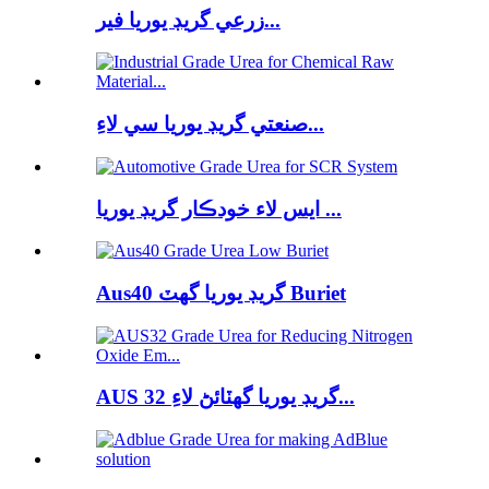
زرعي گريڊ يوريا فير...
صنعتي گريڊ يوريا سي لاءِ...
ايس لاء خودڪار گريڊ يوريا ...
Aus40 گريڊ يوريا گھٽ Buriet
AUS 32 گريڊ يوريا گھٽائڻ لاءِ...