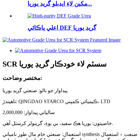
مکين لاءِ ايڊبلو گريڊ يوريا...
اعلي پاڪائي DEF گريڊ يوريا
SCR سسٽم لاء خودڪار گريڊ يوريا
مختصر وضاحت:
پيداوار جو نالو: صنعتي گريڊ يوريا
ٺاھيندڙ: QINGDAO STARCO ڪيميائي ڪمپني، LTD
سالياني پيداوار: 2,000,000
خاصيتون: يوريا هڪ سفيد، بي بوءِ، گرينولر کرسٽل آهي.
استعمال: صنعتي خام مال طور نامياتي synthesis صنعت ۾ استعمال