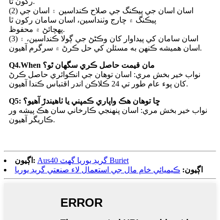
رکون ٿا.
(2) اسان اسان جي پيڪنگ جي صلاح ڪنداسين ۽ اسان جي
پيڪنگ ۾ چارج وٺنداسين، اسان سامان رکون ٿا
پهچائڻ ۾ محفوظ.
(3) اسان سامان کي پيداوار کان وڪڻڻ جي ڳولا ڪنداسين، ۽
اسان هميشه ڪنهن به مسئلن کي حل ڪرڻ ۾ سرگرم آهيون.
Q4.When مان قيمت حاصل ڪري سگهان ٿو؟
نواب خير بخش مري: اسان توهان جي انڪوائري حاصل ڪرڻ
کان پوء عام طور تي 24 ڪلاڪن اندر اقتباس ڪندا آهيون.
Q5: ڇا توهان هڪ واپاري ڪمپني يا ٺاهيندڙ آهيو؟
نواب خير بخش مري: اسان پنهنجي ڪارخاني سان هڪ پيشه ور
ڪاريگر آهيون.
Aus40 گريڊ يوريا گھٽ Buriet
اڳيون:
اڳيون:
ڪيميائي خام مال جي استعمال لاء صنعتي گريڊ يوريا