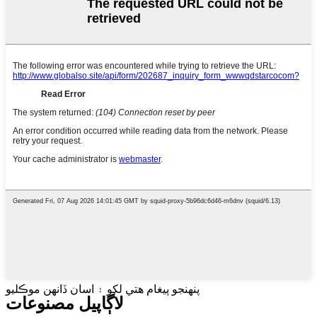
پنهنجو پيغام هتي لکو ۽ اسان ڏانهن موڪليو
لاڳاپيل مصنوعات