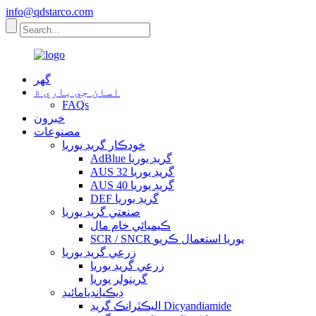
info@qdstarco.com
گهر
اسان جي باري ۾
FAQs
خبرون
مصنوعات
خودڪار گريڊ يوريا
AdBlue گريڊ يوريا
AUS 32 گريڊ يوريا
AUS 40 گريڊ يوريا
DEF گريڊ يوريا
صنعتي گريڊ يوريا
ڪيميائي خام مال
SCR / SNCR يوريا استعمال ڪريو
زرعي گريڊ يوريا
زرعي گريڊ يوريا
گرينولر يوريا
ڊيڪيانڊيامائيڊ
اليڪٽرانڪ گريڊ Dicyandiamide