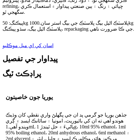
ڪري سگهجي ٿو، ۽ دوا، رنگ، ڪپڙي، ڌماڪيدار مادو، پيٽروليم
refining، ڇپائي ۽ رنگ ۽ ٻين صنعتي پيداوار ۾ استعمال ڪري
سگهجي ٿو.
پيڪنگ: 50kg پلاسٽڪ اڻيل بيگ پلاسٽڪ جي بيگ استر سان.1000kg
پلاسٽڪ اڻيل بيگ، سڌو پيڪنگ، repackaging جي ڪا ضرورت ناهي.
اسان کي اي ميل موڪليو
پيداوار جي تفصيل
پراڊڪٽ ٽيگ
يوريا جون خاصيتون
جڏهن يوريا جو گرمي پد ان جي پگھلڻ واري نقطي کان وڌيڪ
هوندو آهي ته ان کي بائيوريٽ، امونيا ۽ سائانڪ ايسڊ ۾ ڳري
ويندو آهي.1mL پاڻيءَ ۾ حل ٿيندڙ 1g، 10ml 95% ethanol، 1ml
95% boiling ethanol، 20ml anhydrous ethanol، 6ml methanol ۽
2ml glycerol.مرڪوز هائڊروڪلورڪ ايسڊ ۾ حليل، ايٿر ۽