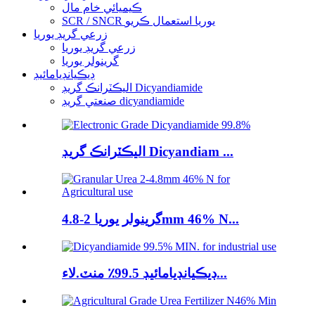
ڪيميائي خام مال
SCR / SNCR يوريا استعمال ڪريو
زرعي گريڊ يوريا
زرعي گريڊ يوريا
گرينولر يوريا
ڊيڪيانڊيامائيڊ
اليڪٽرانڪ گريڊ Dicyandiamide
صنعتي گريڊ dicyandiamide
اليڪٽرانڪ گريڊ Dicyandiam ...
گرينولر يوريا 2-4.8mm 46% N...
ڊيڪيانڊيامائيڊ 99.5٪ منٽ.لاء...