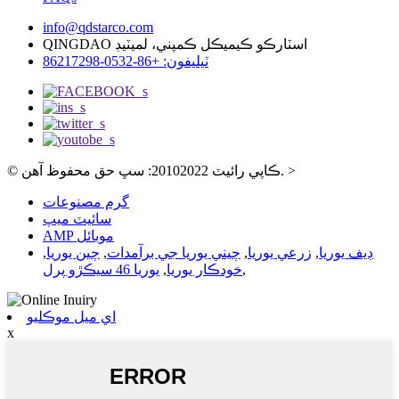
info@qdstarco.com
QINGDAO اسٽارڪو ڪيميڪل ڪمپني، لميٽيڊ
ٽيليفون: +86-0532-86217298
>
© ڪاپي رائيٽ 20102022: سڀ حق محفوظ آهن.
گرم مصنوعات
سائيٽ ميپ
AMP موبائل
ڊيف يوريا
,
زرعي يوريا
,
چيني يوريا جي برآمدات
,
چين يوريا
,
,
خودڪار يوريا
,
يوريا 46 سيڪڙو پرل
اي ميل موڪليو
x