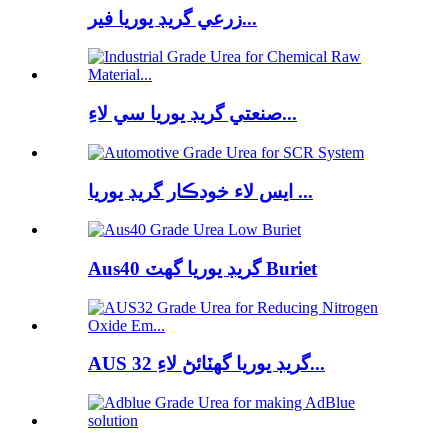
زرعي گريڊ يوريا فير...
صنعتي گريڊ يوريا سي لاءِ...
ايس لاء خودڪار گريڊ يوريا ...
Aus40 گريڊ يوريا گھٽ Buriet
AUS 32 گريڊ يوريا گھٽائڻ لاءِ...