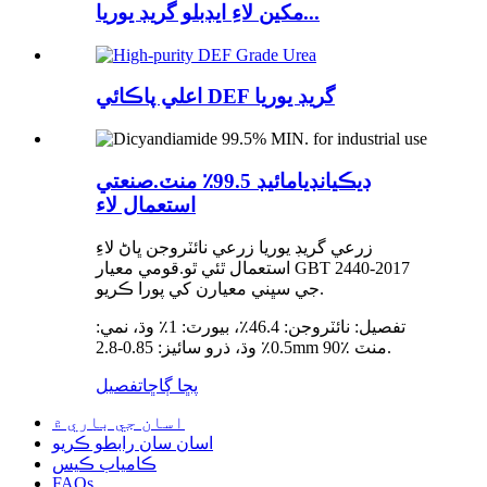
مکين لاءِ ايڊبلو گريڊ يوريا...
اعلي پاڪائي DEF گريڊ يوريا
ڊيڪيانڊيامائيڊ 99.5٪ منٽ.صنعتي
استعمال لاء
زرعي گريڊ يوريا زرعي نائٽروجن ڀاڻ لاءِ
استعمال ٿئي ٿو.قومي معيار GBT 2440-2017
جي سڀني معيارن کي پورا ڪريو.
تفصيل: نائٽروجن: 46.4٪، بيورٽ: 1٪ وڌ، نمي:
0.5٪ وڌ، ذرو سائيز: 0.85-2.8mm 90٪ منٽ.
پڇا ڳاڇا
تفصيل
اسان جي باري ۾
اسان سان رابطو ڪريو
ڪامياب ڪيس
FAQs