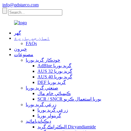
info@qdstarco.com
گهر
اسان جي باري ۾
FAQs
خبرون
مصنوعات
خودڪار گريڊ يوريا
AdBlue گريڊ يوريا
AUS 32 گريڊ يوريا
AUS 40 گريڊ يوريا
DEF گريڊ يوريا
صنعتي گريڊ يوريا
ڪيميائي خام مال
SCR / SNCR يوريا استعمال ڪريو
زرعي گريڊ يوريا
زرعي گريڊ يوريا
گرينولر يوريا
ڊيڪيانڊيامائيڊ
اليڪٽرانڪ گريڊ Dicyandiamide