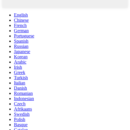
English
Chinese
French
German
Portuguese
Spanish
Russian
Japanese
Korean
Arabic
Irish
Greek
Turkish
Italian
Danish
Romanian
Indonesian
Czech
Afrikaans
Swedish
Polish
Basque
Catalan