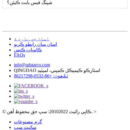
شپنگ فيس بابت ڪيئن؟
اسان جي باري ۾
اسان سان رابطو ڪريو
ڪامياب ڪيس
FAQs
info@qdstarco.com
QINGDAO اسٽارڪو ڪيميڪل ڪمپني، لميٽيڊ
ٽيليفون: +86-0532-86217298
>
© ڪاپي رائيٽ 20102022: سڀ حق محفوظ آهن.
گرم مصنوعات
سائيٽ ميپ