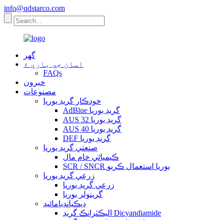
info@qdstarco.com
گهر
اسان جي باري ۾
FAQs
خبرون
مصنوعات
خودڪار گريڊ يوريا
AdBlue گريڊ يوريا
AUS 32 گريڊ يوريا
AUS 40 گريڊ يوريا
DEF گريڊ يوريا
صنعتي گريڊ يوريا
ڪيميائي خام مال
SCR / SNCR يوريا استعمال ڪريو
زرعي گريڊ يوريا
زرعي گريڊ يوريا
گرينولر يوريا
ڊيڪيانڊيامائيڊ
اليڪٽرانڪ گريڊ Dicyandiamide