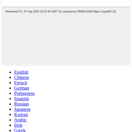
English
Chinese
French
German
Portuguese
Spanish
Russian
Japanese
Korean
Arabic
Irish
Greek