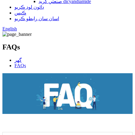
صنعتي گريڊ dicyandiamide
ڊائون لوڊ ڪريو
ڪيس
اسان سان رابطو ڪريو
English
FAQs
گهر
FAQs