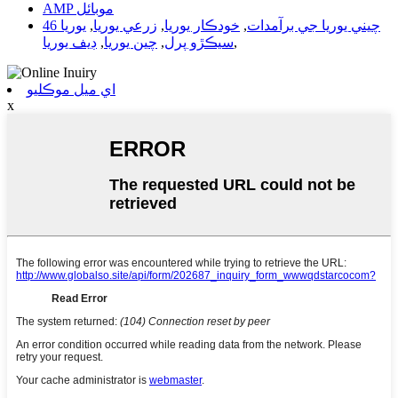
AMP موبائل
چيني يوريا جي برآمدات
,
خودڪار يوريا
,
زرعي يوريا
,
يوريا 46
,
سيڪڙو پرل
,
چين يوريا
,
ڊيف يوريا
اي ميل موڪليو
x