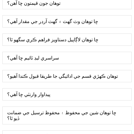
توهان جون قيمتون ڇا آهن؟
ڇا توهان وٽ گهٽ ۾ گهٽ آرڊر جي مقدار آهي؟
ڇا توهان لاڳاپيل دستاويز فراهم ڪري سگهو ٿا؟
سراسري ليڊ ٽائيم ڇا آهي؟
توهان ڪهڙي قسم جي ادائيگي جا طريقا قبول ڪندا آهيو؟
پيداوار وارنٽي ڇا آهي؟
ڇا توهان شين جي محفوظ ۽ محفوظ ترسيل جي ضمانت
ڏيو ٿا؟